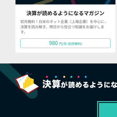
決算が読めるようになるマガジン
初月無料！日米のネット企業（上場企業）を中心に、
決算を読み解き、明日から役立つ知識をお届けしま
す。
980
円/月 (初月無料)