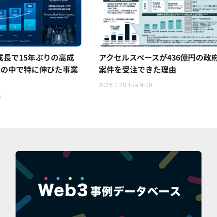
5%成長で15年ぶりの高成
アクセルスペースが436億円の政
ムの中で特に伸びた事業
案件を受注できた理由
2026.7.28 Tue 9:00
0