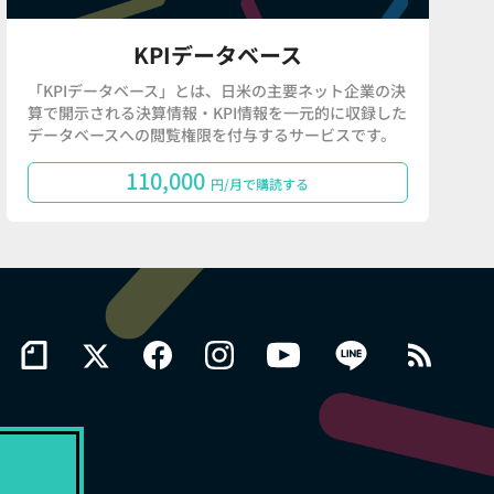
KPIデータベース
「KPIデータベース」とは、日米の主要ネット企業の決
算で開示される決算情報・KPI情報を一元的に収録した
データベースへの閲覧権限を付与するサービスです。
110,000
円/月で購読する