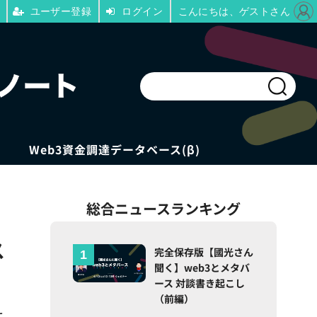
ユーザー登録
ログイン
こんにちは、ゲストさん
Web3資金調達データベース(β)
総合ニュースランキング
ス
完全保存版【國光さん
聞く】web3とメタバ
ース 対談書き起こし
（前編）
て