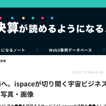
うになるノート
Web3事例データベース
・画像
2023.4.12 Wed 6:00
へ。ispaceが切り開く宇宙ビジネ
の写真・画像
#2.月の●●を提供するサービス#3.ispaceの活動を●●とし