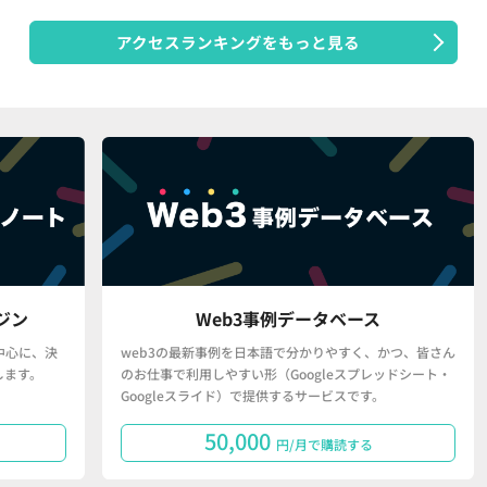
アクセスランキングをもっと見る
Web3事例データベース
、決
web3の最新事例を日本語で分かりやすく、かつ、皆さん
「
。
のお仕事で利用しやすい形（Googleスプレッドシート・
で
Googleスライド）で提供するサービスです。
タ
50,000
円/月で購読する