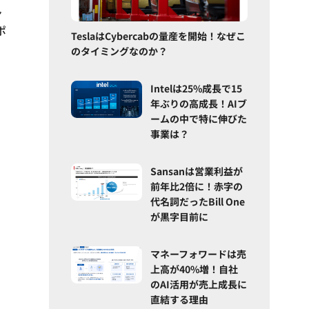
ン
ポ
TeslaはCybercabの量産を開始！なぜこ
のタイミングなのか？
Intelは25%成長で15
年ぶりの高成長！AIブ
ームの中で特に伸びた
事業は？
Sansanは営業利益が
前年比2倍に！赤字の
代名詞だったBill One
が黒字目前に
マネーフォワードは売
上高が40%増！自社
のAI活用が売上成長に
直結する理由