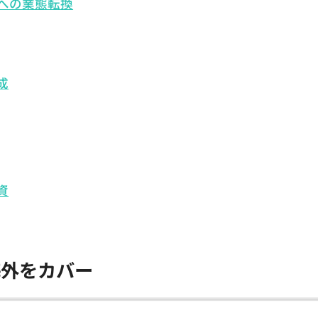
への業態転換
成
資
海外をカバー