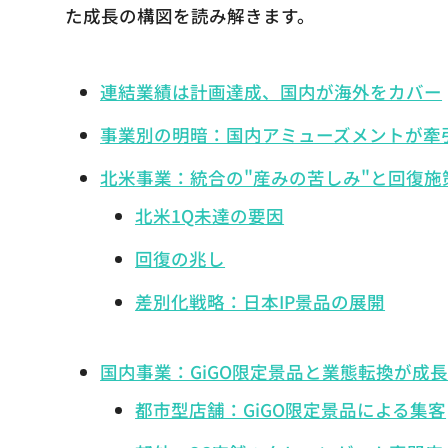
た成長の構図を読み解きます。
連結業績は計画達成、国内が海外をカバー
事業別の明暗：国内アミューズメントが牽
北米事業：統合の"産みの苦しみ"と回復施
北米1Q未達の要因
回復の兆し
差別化戦略：日本IP景品の展開
国内事業：GiGO限定景品と業態転換が成
都市型店舗：GiGO限定景品による集客