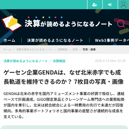
ホーム
決算が読めるようになるノート
Web3事例データ
ホーム
›
決算が読めるようになるノート
›
決算解説
›
記事
›
写真・画像
決算が読めるようになるノート
決算解説
2026.6.15 Mon 22:46
ゲーセン企業GENDAは、なぜ北米赤字でも成
長軌道を維持できるのか？ 7枚目の写真・画像
GENDAは北米の赤字を国内アミューズメント事業の好調で吸収し、連結
ベースで計画達成。GiGO限定景品とクレーンゲーム専門店への業態転換
が国内を牽引し、北米は統合統合による一時費用の先行で未達だが回復
傾向。多角的事業ポートフォリオと国内事業の底堅さが連続的な成長を
支えている。