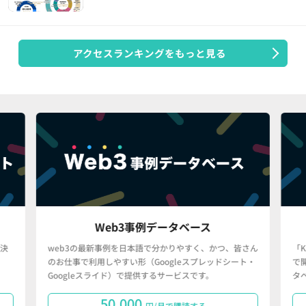
アクセスランキングをもっと見る
Web3事例データベース
決
web3の最新事例を日本語で分かりやすく、かつ、皆さん
「
のお仕事で利用しやすい形（Googleスプレッドシート・
で
Googleスライド）で提供するサービスです。
タ
50,000
円/月で購読する