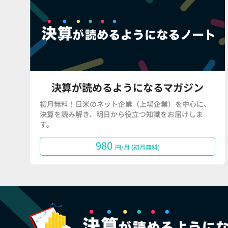
決算が読めるようになるマガジン
初月無料！日米のネット企業（上場企業）を中心に、
決算を読み解き、明日から役立つ知識をお届けしま
す。
980
円/月 (初月無料)