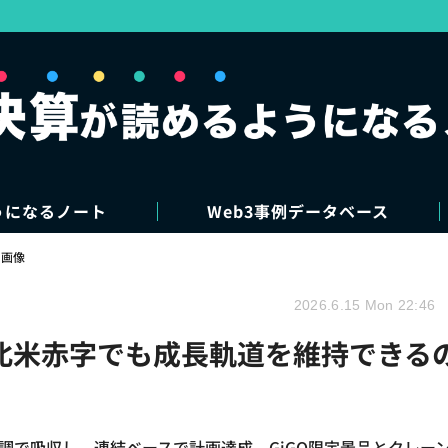
うになるノート
Web3事例データベース
・画像
2026.6.15 Mon 22:46
ぜ北米赤字でも成長軌道を維持できる
調で吸収し、連結ベースで計画達成。GiGO限定景品とクレー