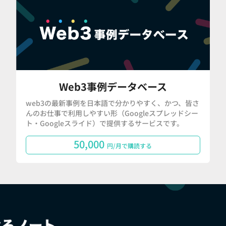
Web3事例データベース
web3の最新事例を日本語で分かりやすく、かつ、皆さ
んのお仕事で利用しやすい形（Googleスプレッドシー
ト・Googleスライド）で提供するサービスです。
50,000
円/月で購読する