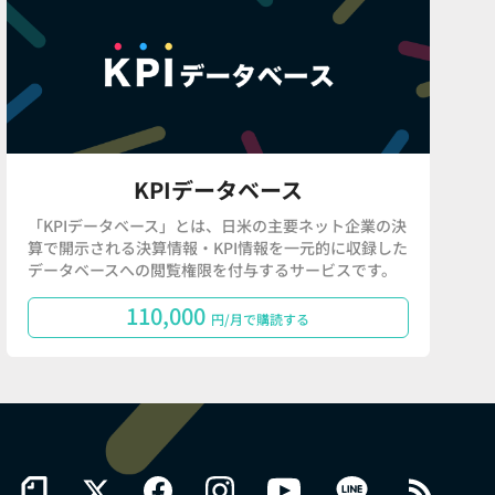
KPIデータベース
「KPIデータベース」とは、日米の主要ネット企業の決
算で開示される決算情報・KPI情報を一元的に収録した
データベースへの閲覧権限を付与するサービスです。
110,000
円/月で購読する