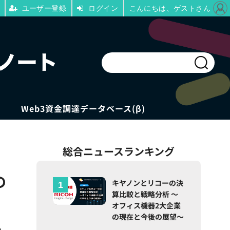
ユーザー登録
ログイン
こんにちは、ゲストさん
Web3資金調達データベース(β)
総合ニュースランキング
の
キヤノンとリコーの決
算比較と戦略分析 ～
オフィス機器2大企業
の現在と今後の展望～
ン