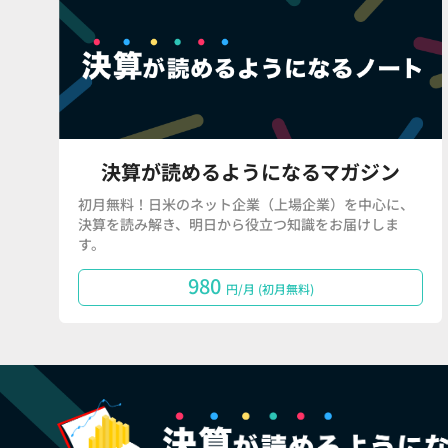
決算が読めるようになるマガジン
初月無料！日米のネット企業（上場企業）を中心に、
決算を読み解き、明日から役立つ知識をお届けしま
す。
980
円/月 (初月無料)