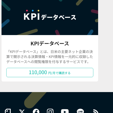
KPIデータベース
「KPIデータベース」とは、日米の主要ネット企業の決
算で開示される決算情報・KPI情報を一元的に収録した
データベースへの閲覧権限を付与するサービスです。
110,000
円/月で購読する