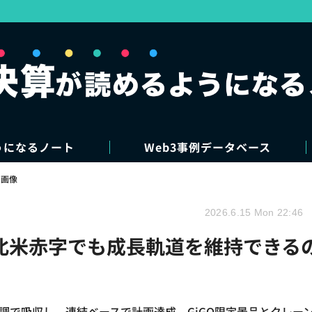
うになるノート
Web3事例データベース
・画像
2026.6.15 Mon 22:46
ぜ北米赤字でも成長軌道を維持できる
調で吸収し、連結ベースで計画達成。GiGO限定景品とクレー