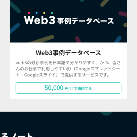
Web3事例データベース
web3の最新事例を日本語で分かりやすく、かつ、皆さ
んのお仕事で利用しやすい形（Googleスプレッドシー
ト・Googleスライド）で提供するサービスです。
50,000
円/月で購読する