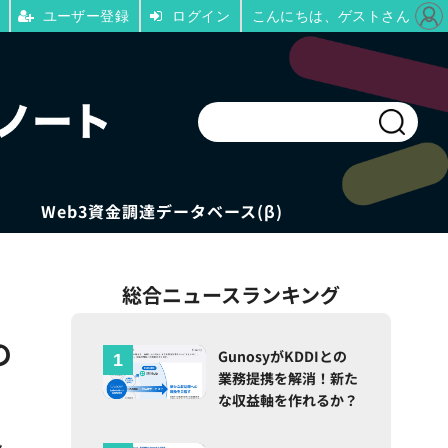
ユーザー登録
ログイン
こんにちは、ゲストさん
Web3資金調達データベース(β)
総合ニュースランキング
の
GunosyがKDDIとの
業務提携を解消！新た
な収益軸を作れるか？
ン