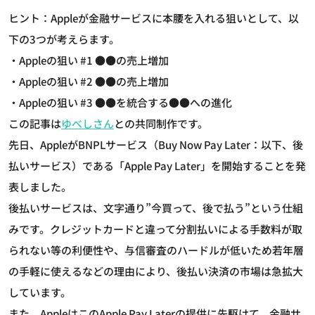
ヒント：Appleが金融サービスに本腰を入れる狙いとして、以
下の3つが考えらます。
・Appleの狙い #1 ●●の売上増加
・Appleの狙い #2 ●●の売上増加
・Appleの狙い #3 ●●を統合する●●への進化
この記事は
ゆべしさん
との共同制作です。
先日、AppleがBNPLサービス（Buy Now Pay Later：以下、後
払いサービス）である「Apple Pay Later」を開始することを発
表しました。
後払いサービスは、文字通り”今買って、後で払う”という仕組
みです。クレジットカードと違って分割払いによる手数料が取
られない等の利便性や、与信審査のハードルが低いため若年層
の手軽に使えるなどの理由により、後払い決済の市場は急拡大
しています。
また、AppleはこのApple Pay Laterの提供に先駆けて、金融サ