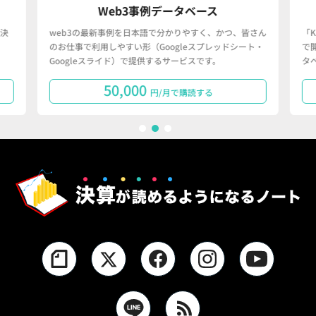
Web3事例データベース
決
web3の最新事例を日本語で分かりやすく、かつ、皆さん
「
のお仕事で利用しやすい形（Googleスプレッドシート・
で
Googleスライド）で提供するサービスです。
タ
50,000
円/月で購読する
1
2
3