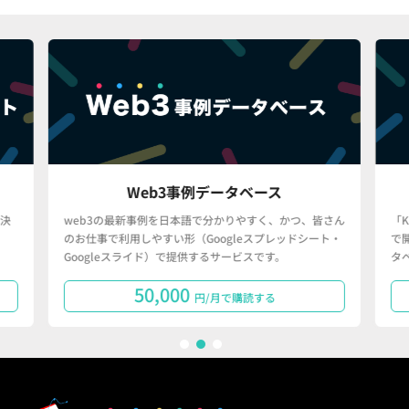
Web3事例データベース
決
web3の最新事例を日本語で分かりやすく、かつ、皆さん
「
のお仕事で利用しやすい形（Googleスプレッドシート・
で
Googleスライド）で提供するサービスです。
タ
50,000
円/月で購読する
1
2
3