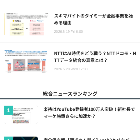
スキマバイトのタイミーが金融事業を始
める理由
2026.6.19 Fri 6:00
NTTはAI時代をどう戦う？NTTドコモ・N
TTデータ統合の真意とは？
2026.5.20 Wed 12:00
総合ニュースランキング
楽待はYouTube登録者100万人突破！新社長で
マーケ施策さらに加速か？
完全保存版【國光さん聞く】web3とメタバー