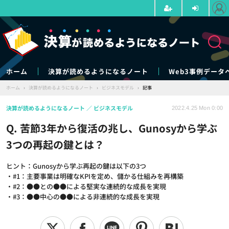
ホーム
決算が読めるようになるノート
Web3事例データ
ホーム
›
決算が読めるようになるノート
›
ビジネスモデル
›
記事
決算が読めるようになるノート
ビジネスモデル
2022.4.25 Mon 0:00
Q. 苦節3年から復活の兆し、Gunosyから学ぶ
3つの再起の鍵とは？
ヒント：Gunosyから学ぶ再起の鍵は以下の3つ
・#1：主要事業は明確なKPIを定め、儲かる仕組みを再構築
・#2：●●との●●による堅実な連続的な成長を実現
・#3：●●中心の●●による非連続的な成長を実現