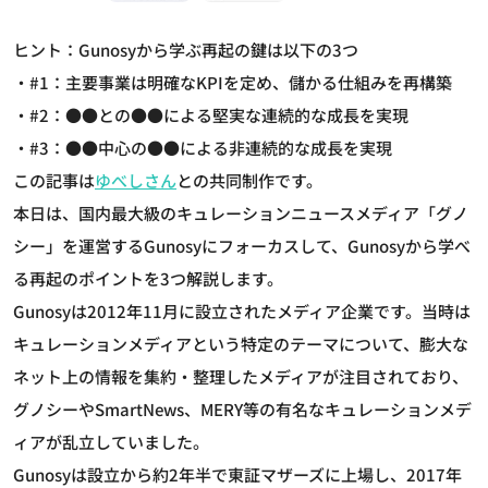
ヒント：Gunosyから学ぶ再起の鍵は以下の3つ
・#1：主要事業は明確なKPIを定め、儲かる仕組みを再構築
・#2：●●との●●による堅実な連続的な成長を実現
・#3：●●中心の●●による非連続的な成長を実現
この記事は
ゆべしさん
との共同制作です。
本日は、国内最大級のキュレーションニュースメディア「グノ
シー」を運営するGunosyにフォーカスして、Gunosyから学べ
る再起のポイントを3つ解説します。
Gunosyは2012年11月に設立されたメディア企業です。当時は
キュレーションメディアという特定のテーマについて、膨大な
ネット上の情報を集約・整理したメディアが注目されており、
グノシーやSmartNews、MERY等の有名なキュレーションメデ
ィアが乱立していました。
Gunosyは設立から約2年半で東証マザーズに上場し、2017年