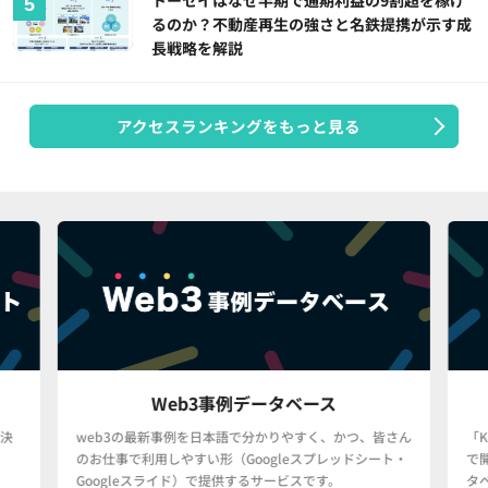
るのか？不動産再生の強さと名鉄提携が示す成
長戦略を解説
アクセスランキングをもっと見る
Web3事例データベース
決
web3の最新事例を日本語で分かりやすく、かつ、皆さん
「
のお仕事で利用しやすい形（Googleスプレッドシート・
で
Googleスライド）で提供するサービスです。
タ