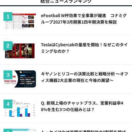
総合ニュースランキング
eFootball W杯効果で全事業が躍進 コナミグ
ループ2027年3月期第1四半期決算を解説
TeslaはCybercabの量産を開始！なぜこのタイ
ミングなのか？
キヤノンとリコーの決算比較と戦略分析 ～オフ
ィス機器2大企業の現在と今後の展望～
Q. 新規上場のチャットプラス、営業利益率4
8%を生む3つの仕組みとは？
トーセイはなぜ半期で通期利益の9割超を稼げ