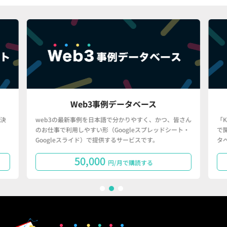
Web3事例データベース
決
web3の最新事例を日本語で分かりやすく、かつ、皆さん
「
のお仕事で利用しやすい形（Googleスプレッドシート・
で
Googleスライド）で提供するサービスです。
タ
50,000
円/月で購読する
1
2
3