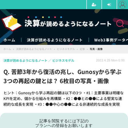
ホーム
決算が読めるようになるノート
Web3事例データ
ホーム
›
決算が読めるようになるノート
›
ビジネスモデル
›
記事
›
写真・画像
決算が読めるようになるノート
ビジネスモデル
2022.4.25 Mon 0:00
Q. 苦節3年から復活の兆し、Gunosyから学ぶ
3つの再起の鍵とは？ 6枚目の写真・画像
ヒント：Gunosyから学ぶ再起の鍵は以下の3つ ・#1：主要事業は明確な
KPIを定め、儲かる仕組みを再構築 ・#2：●●との●●による堅実な連
続的な成長を実現 ・#3：●●中心の●●による非連続的な成長を実現
記事を閲覧するには下記の
プランへの登録をお願いします