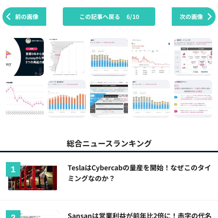
前の画像
この記事へ戻る
6/10
次の画像
総合ニュースランキング
TeslaはCybercabの量産を開始！なぜこのタイ
ミングなのか？
Sansanは営業利益が前年比2倍に！赤字の代名