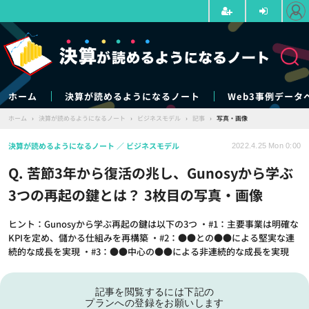
ホーム
決算が読めるようになるノート
Web3事例データ
ホーム
›
決算が読めるようになるノート
›
ビジネスモデル
›
記事
›
写真・画像
決算が読めるようになるノート
ビジネスモデル
2022.4.25 Mon 0:00
Q. 苦節3年から復活の兆し、Gunosyから学ぶ
3つの再起の鍵とは？ 3枚目の写真・画像
ヒント：Gunosyから学ぶ再起の鍵は以下の3つ ・#1：主要事業は明確な
KPIを定め、儲かる仕組みを再構築 ・#2：●●との●●による堅実な連
続的な成長を実現 ・#3：●●中心の●●による非連続的な成長を実現
記事を閲覧するには下記の
プランへの登録をお願いします