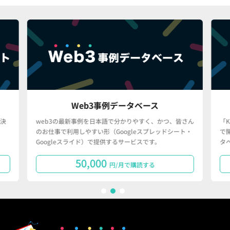
Web3事例データベース
決
web3の最新事例を日本語で分かりやすく、かつ、皆さん
「
のお仕事で利用しやすい形（Googleスプレッドシート・
で
Googleスライド）で提供するサービスです。
タ
50,000
円/月で購読する
1
2
3