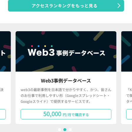
アクセスランキングをもっと見る
Web3事例データベース
決
web3の最新事例を日本語で分かりやすく、かつ、皆さん
「
のお仕事で利用しやすい形（Googleスプレッドシート・
で
Googleスライド）で提供するサービスです。
タ
50,000
円/月で購読する
1
2
3