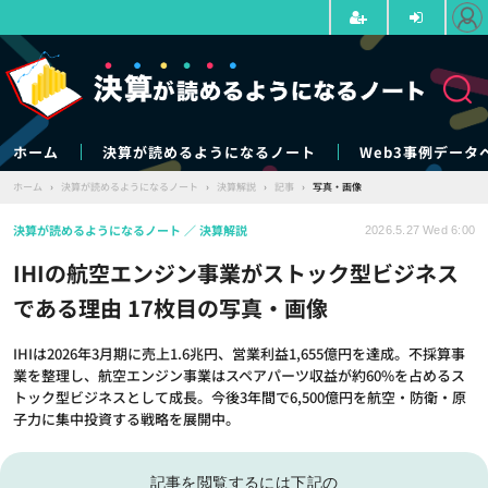
ホーム
決算が読めるようになるノート
Web3事例データ
ホーム
›
決算が読めるようになるノート
›
決算解説
›
記事
›
写真・画像
決算が読めるようになるノート
決算解説
2026.5.27 Wed 6:00
IHIの航空エンジン事業がストック型ビジネス
である理由 17枚目の写真・画像
IHIは2026年3月期に売上1.6兆円、営業利益1,655億円を達成。不採算事
業を整理し、航空エンジン事業はスペアパーツ収益が約60%を占めるス
トック型ビジネスとして成長。今後3年間で6,500億円を航空・防衛・原
子力に集中投資する戦略を展開中。
記事を閲覧するには下記の