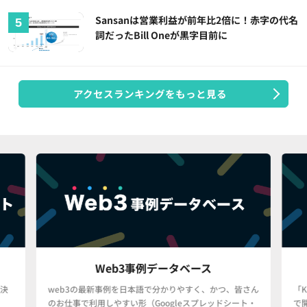
Sansanは営業利益が前年比2倍に！赤字の代名
詞だったBill Oneが黒字目前に
アクセスランキングをもっと見る
Web3事例データベース
決
web3の最新事例を日本語で分かりやすく、かつ、皆さん
「
のお仕事で利用しやすい形（Googleスプレッドシート・
で