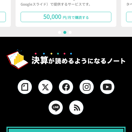
Googleスライド）で提供するサービスです。
タ
50,000
円/月で購読する
1
2
3