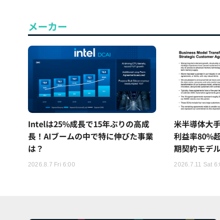
メーカー
Intelは25%成長で15年ぶりの高成
米半導体大
長！AIブームの中で特に伸びた事業
利益率80%
は？
期契約モデ
2026.8.7 Fri 6:00
2026.7.11 Sat 6