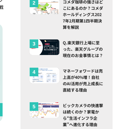
コメダ珈琲の強さはど
戦
こにあるのか？コメダ
ホールディングス202
7年2月期第1四半期決
算を解説
Q.楽天銀行上場に至
った、楽天グループの
現在のお金事情とは？
マネーフォワードは売
上高が40%増！自社
のAI活用が売上成長に
直結する理由
ビックカメラの快進撃
は続くのか？家電か
ら“生活インフラ企
業”へ進化する理由