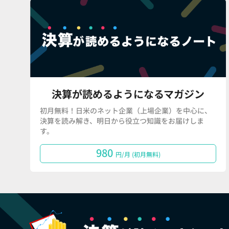
決算が読めるようになるマガジン
初月無料！日米のネット企業（上場企業）を中心に、
決算を読み解き、明日から役立つ知識をお届けしま
す。
980
円/月 (初月無料)