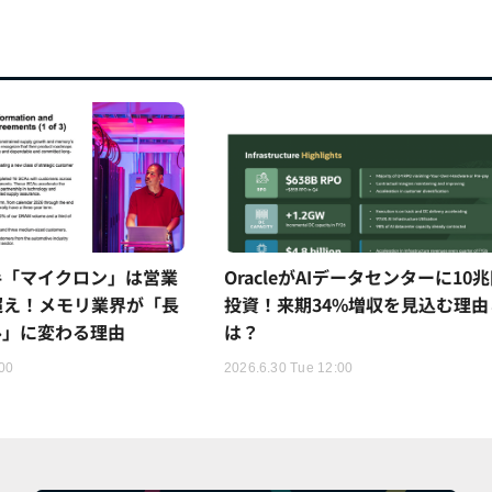
手「マイクロン」は営業
OracleがAIデータセンターに10
超え！メモリ業界が「長
投資！来期34%増収を見込む理由
ル」に変わる理由
は？
:00
2026.6.30 Tue 12:00