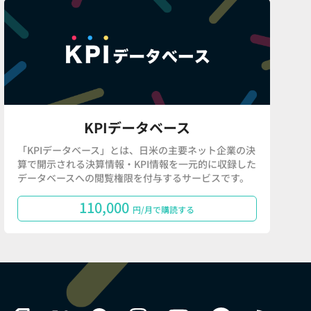
KPIデータベース
「KPIデータベース」とは、日米の主要ネット企業の決
算で開示される決算情報・KPI情報を一元的に収録した
データベースへの閲覧権限を付与するサービスです。
110,000
円/月で購読する