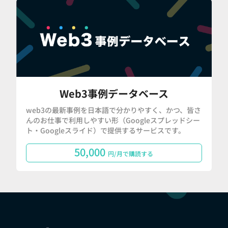
Web3事例データベース
web3の最新事例を日本語で分かりやすく、かつ、皆さ
んのお仕事で利用しやすい形（Googleスプレッドシー
ト・Googleスライド）で提供するサービスです。
50,000
円/月で購読する