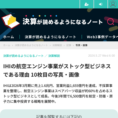
ホーム
決算が読めるようになるノート
Web3事例データ
ホーム
›
決算が読めるようになるノート
›
決算解説
›
記事
›
写真・画像
決算が読めるようになるノート
決算解説
2026.5.27 Wed 6:00
IHIの航空エンジン事業がストック型ビジネス
である理由 10枚目の写真・画像
IHIは2026年3月期に売上1.6兆円、営業利益1,655億円を達成。不採算事
業を整理し、航空エンジン事業はスペアパーツ収益が約60%を占めるス
トック型ビジネスとして成長。今後3年間で6,500億円を航空・防衛・原
子力に集中投資する戦略を展開中。
記事を閲覧するには下記の