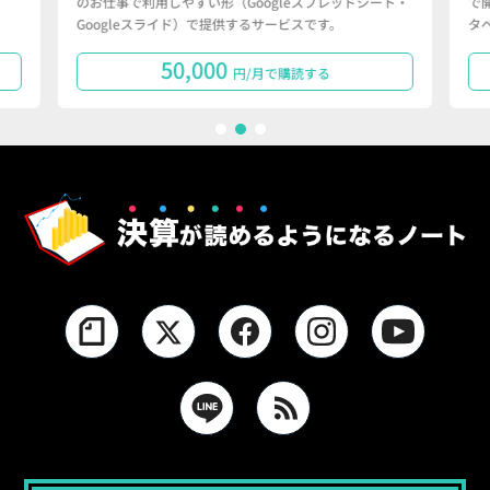
のお仕事で利用しやすい形（Googleスプレッドシート・
で
Googleスライド）で提供するサービスです。
タ
50,000
円/月で購読する
1
2
3