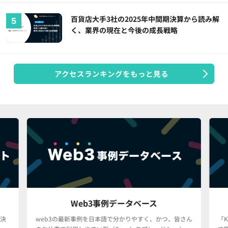
百貨店大手3社の2025年中間期決算から読み解
く、業界の現在と今後の成長戦略
アクセスランキングをもっと見る
Web3事例データベース
決
web3の最新事例を日本語で分かりやすく、かつ、皆さん
「