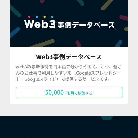
Web3事例データベース
web3の最新事例を日本語で分かりやすく、かつ、皆さ
んのお仕事で利用しやすい形（Googleスプレッドシー
ト・Googleスライド）で提供するサービスです。
50,000
円/月で購読する