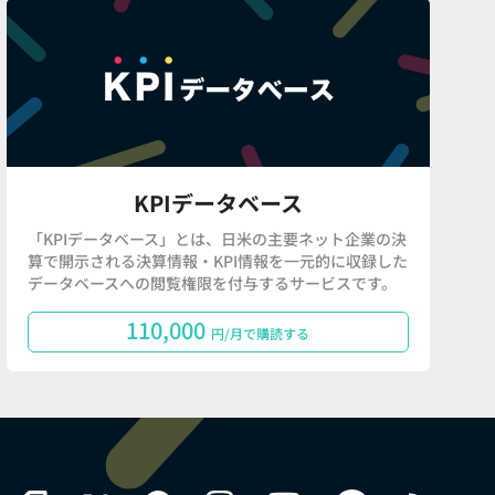
KPIデータベース
「KPIデータベース」とは、日米の主要ネット企業の決
算で開示される決算情報・KPI情報を一元的に収録した
データベースへの閲覧権限を付与するサービスです。
110,000
円/月で購読する