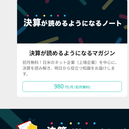
決算が読めるようになるマガジン
初月無料！日米のネット企業（上場企業）を中心に、
決算を読み解き、明日から役立つ知識をお届けしま
す。
980
円/月 (初月無料)