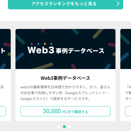
アクセスランキングをもっと見る
Web3事例データベース
決
web3の最新事例を日本語で分かりやすく、かつ、皆さん
「
のお仕事で利用しやすい形（Googleスプレッドシート・
で
Googleスライド）で提供するサービスです。
タ
50,000
円/月で購読する
1
2
3