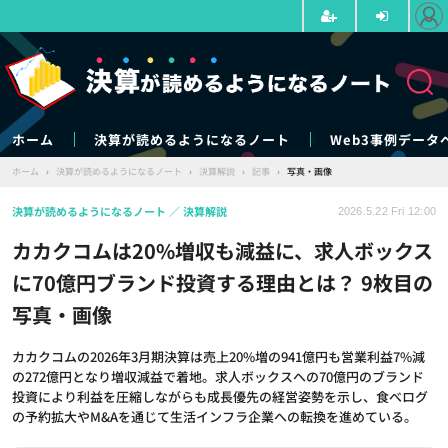
ホーム
決算が読めるようになるノート
Web3事例データ
ホーム
›
決算が読めるようになるノート
›
決算解説
›
記事
›
写真・画像
決算が読めるようになるノート
決算解説
2026.5.22 Fri 12:00
カカクコムは20%増収も減益に、求人ボックス
に70億円ブランド投資する理由とは？ 9枚目の
写真・画像
カカクコムの2026年3月期決算は売上20%増の941億円も営業利益7%減
の272億円となり増収減益で着地。求人ボックスへの70億円のブランド
投資により利益を圧縮しながらも成長優先の経営姿勢を示し、食べログ
の予約拡大やM&Aを通じて生活インフラ企業への転換を進めている。