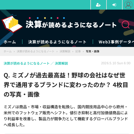
ホーム
決算が読めるようになるノート
Web3事例データ
ホーム
›
決算が読めるようになるノート
›
決算解説
›
記事
›
写真・画像
決算が読めるようになるノート
決算解説
2026.5.10 Sun 6:00
Q. ミズノが過去最高益！野球の会社はなぜ世
界で通用するブランドに変わったのか？ 4枚目
の写真・画像
ミズノは商品・市場・収益構造を転換し、国内競技用品中心から欧州・
米州でのフットウェア販売へシフト。値引き抑制と高付加価値商品によ
り利益率を改善し、製品力が競争力として機能するグローバルブランド
へ成長した。