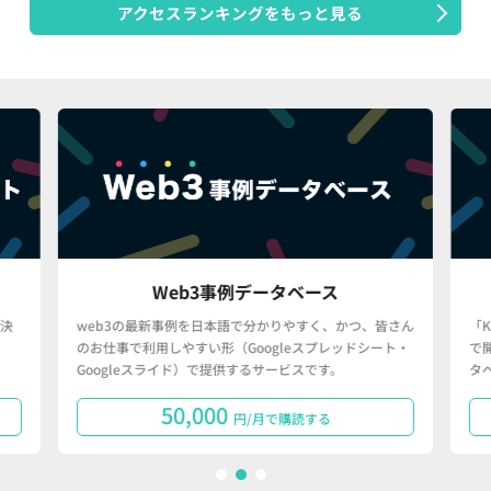
アクセスランキングをもっと見る
Web3事例データベース
決
web3の最新事例を日本語で分かりやすく、かつ、皆さん
「
のお仕事で利用しやすい形（Googleスプレッドシート・
で
Googleスライド）で提供するサービスです。
タ
50,000
円/月で購読する
1
2
3