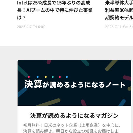
Intelは25%成長で15年ぶりの高成
米半導体大
長！AIブームの中で特に伸びた事業
利益率80%
は？
期契約モデ
2026.8.7 Fri 6:00
2026.7.11 Sat 6
決算が読めるようになるマガジン
初月無料！日米のネット企業（上場企業）を中心に、
決算を読み解き、明日から役立つ知識をお届けしま