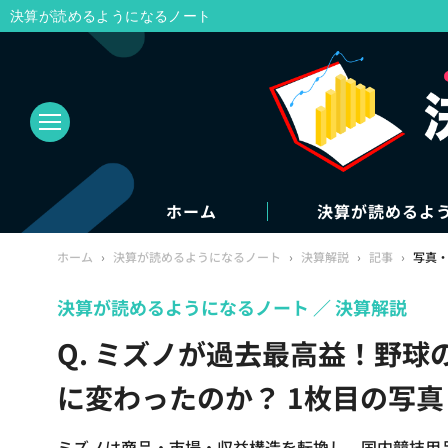
決算が読めるようになるノート
ホーム
決算が読めるよ
ホーム
›
決算が読めるようになるノート
›
決算解説
›
記事
›
写真
決算が読めるようになるノート
決算解説
Q. ミズノが過去最高益！野
に変わったのか？ 1枚目の写
ミズノは商品・市場・収益構造を転換し、国内競技用