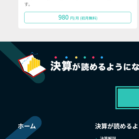
す。
980
円/月 (初月無料)
ホーム
決算が読めるよ
決算解説