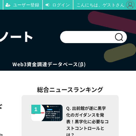
ユーザー登録
ログイン
こんにちは、ゲストさん
Web3資金調達データベース(β)
総合ニュースランキング
ド
Q. 出前館が遂に黒字
化のガイダンスを発
表！黒字化に必要なコ
ストコントロールと
は？
抑