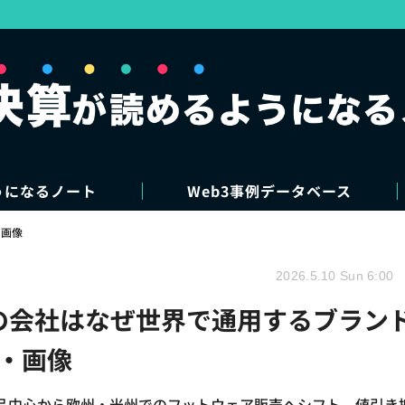
うになるノート
Web3事例データベース
・画像
2026.5.10 Sun 6:00
球の会社はなぜ世界で通用するブラン
真・画像
品中心から欧州・米州でのフットウェア販売へシフト。値引き