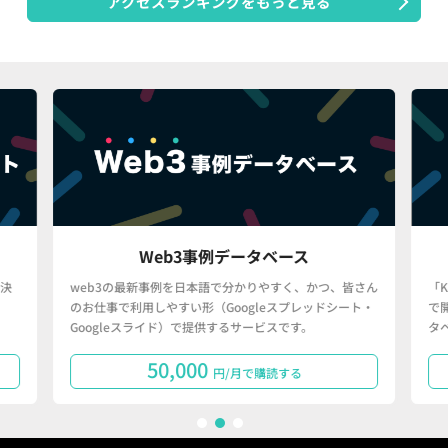
アクセスランキングをもっと見る
Web3事例データベース
決
web3の最新事例を日本語で分かりやすく、かつ、皆さん
「
のお仕事で利用しやすい形（Googleスプレッドシート・
で
Googleスライド）で提供するサービスです。
タ
50,000
円/月で購読する
1
2
3