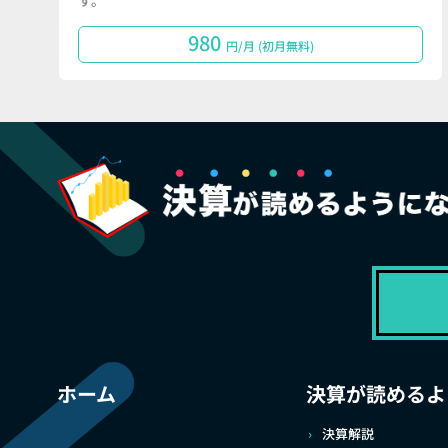
す。
980
円/月 (初月無料)
ホーム
決算が読めるよ
決算解説