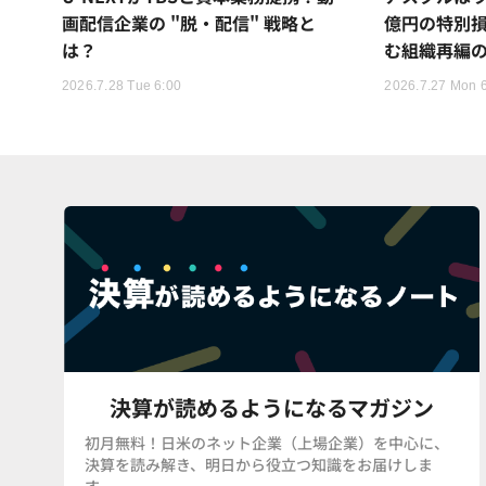
画配信企業の "脱・配信" 戦略と
億円の特別
は？
む組織再編
2026.7.28 Tue 6:00
2026.7.27 Mon 
決算が読めるようになるマガジン
初月無料！日米のネット企業（上場企業）を中心に、
決算を読み解き、明日から役立つ知識をお届けしま