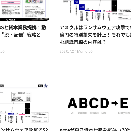
TBSと資本業務提携！動
アスクルはランサムウェア攻撃で5
 "脱・配信" 戦略と
億円の特別損失を計上！それでも
む組織再編の内容は？
:00
2026.7.27 Mon 6:00
ンサムウェア攻撃で52
noteが自己資本比率を45%→70