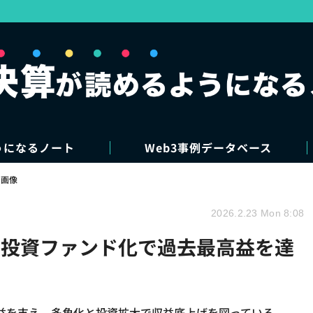
うになるノート
Web3事例データベース
・画像
2026.2.23 Mon 8:08
、投資ファンド化で過去最高益を達
益を支え、多角化と投資拡大で収益底上げを図っている