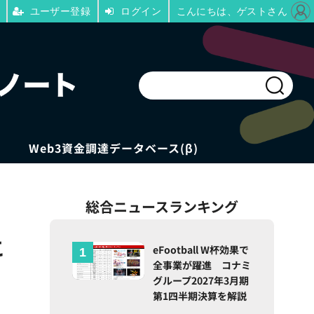
ユーザー登録
ログイン
こんにちは、ゲストさん
Web3資金調達データベース(β)
総合ニュースランキング
こ
eFootball W杯効果で
全事業が躍進 コナミ
グループ2027年3月期
第1四半期決算を解説