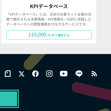
KPIデータベース
「KPIデータベース」とは、日米の主要ネット企業の決
算で開示される決算情報・KPI情報を一元的に収録した
データベースへの閲覧権限を付与するサービスです。
110,000
円/月で購読する