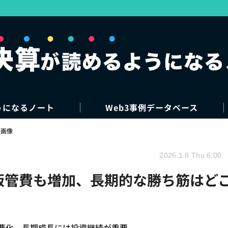
うになるノート
Web3事例データベース
・画像
2026.1.8 Thu 6:00
で販管費も増加、長期的な勝ち筋はど
率悪化、長期成長には投資継続が重要