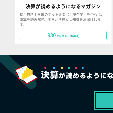
決算が読めるようになるマガジン
初月無料！日米のネット企業（上場企業）を中心に、
決算を読み解き、明日から役立つ知識をお届けしま
す。
980
円/月 (初月無料)