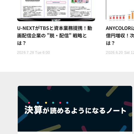
U-NEXTがTBSと資本業務提携！動
ANYCOLO
画配信企業の "脱・配信" 戦略と
億円増収！次
は？
は？
2026.7.28 Tue 6:00
2026.6.20 Sat 1