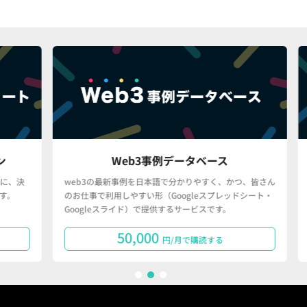
Web3事例データベース
決
web3の最新事例を日本語で分かりやすく、かつ、皆さん
「
のお仕事で利用しやすい形（Googleスプレッドシート・
で
Googleスライド）で提供するサービスです。
タ
50,000
円/月で購読する
1
2
3