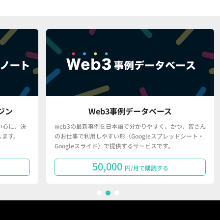
Web3事例データベース
、決
web3の最新事例を日本語で分かりやすく、かつ、皆さん
「
。
のお仕事で利用しやすい形（Googleスプレッドシート・
で
Googleスライド）で提供するサービスです。
タ
50,000
円/月で購読する
1
2
3