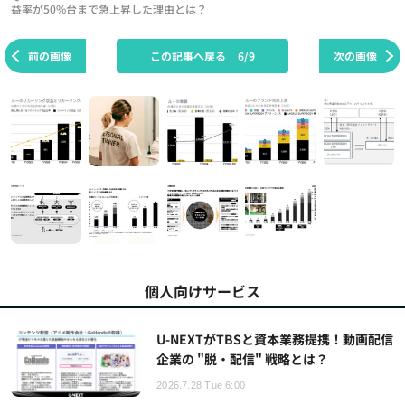
益率が50%台まで急上昇した理由とは？
前の画像
この記事へ戻る
6/9
次の画像
個人向けサービス
U-NEXTがTBSと資本業務提携！動画配信
企業の "脱・配信" 戦略とは？
2026.7.28 Tue 6:00