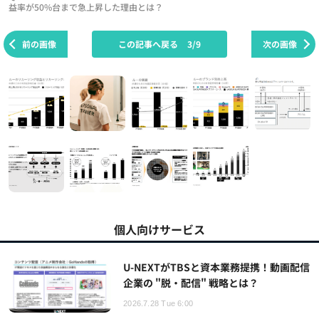
益率が50%台まで急上昇した理由とは？
前の画像
この記事へ戻る
3/9
次の画像
個人向けサービス
U-NEXTがTBSと資本業務提携！動画配信
企業の "脱・配信" 戦略とは？
2026.7.28 Tue 6:00