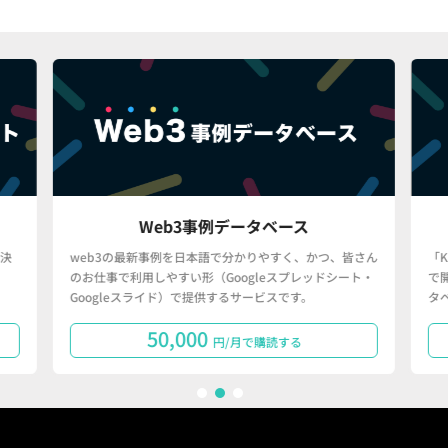
Web3事例データベース
決
web3の最新事例を日本語で分かりやすく、かつ、皆さん
「
のお仕事で利用しやすい形（Googleスプレッドシート・
で
Googleスライド）で提供するサービスです。
タ
50,000
円/月で購読する
1
2
3