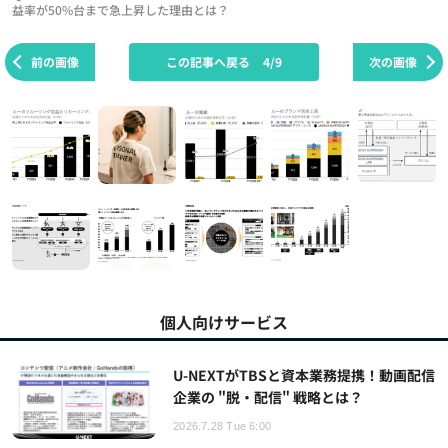
益率が50%台まで急上昇した理由とは？
前の画像
この記事へ戻る
4/9
次の画像
個人向けサービス
U-NEXTがTBSと資本業務提携！動画配信
企業の "脱・配信" 戦略とは？
2026.7.28 Tue 6:00