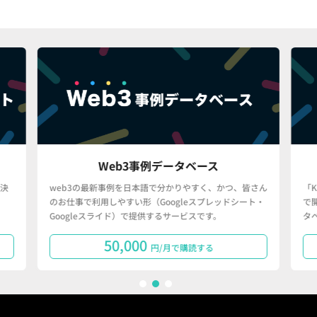
Web3事例データベース
決
web3の最新事例を日本語で分かりやすく、かつ、皆さん
「
のお仕事で利用しやすい形（Googleスプレッドシート・
で
Googleスライド）で提供するサービスです。
タ
50,000
円/月で購読する
1
2
3