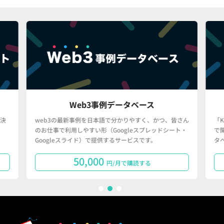
Web3事例データベース
決
web3の最新事例を日本語で分かりやすく、かつ、皆さん
「
のお仕事で利用しやすい形（Googleスプレッドシート・
で
Googleスライド）で提供するサービスです。
タ
50,000
円/月で購読する
1
2
3