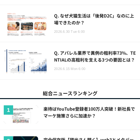
Q. なぜ犬猫生活は「後発D2C」なのに上
場できたのか？
2026.6.30 Tue 6:00
Q. アパレル業界で異例の粗利率73%、TE
NTIALの高粗利を支える3つの要因とは？
2026.6.15 Mon 6:00
総合ニュースランキング
楽待はYouTube登録者100万人突破！新社長で
マーケ施策さらに加速か？
完全保存版【國光さん聞く】web3とメタバー