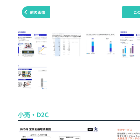
前の画像
こ
小売・D2C