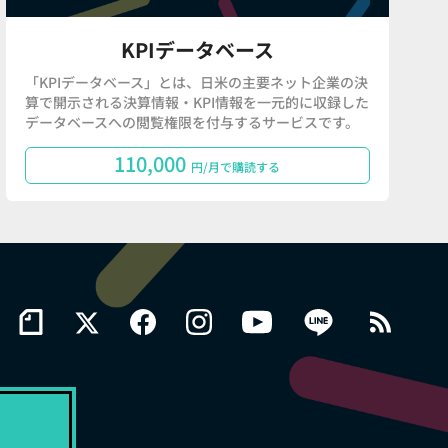
KPIデータベース
「KPIデータベース」とは、日米の主要ネット企業の決
算で開示される決算情報・KPI情報を一元的に収録した
データベースへの閲覧権限を付与するサービスです。
110,000
円/月で購読する