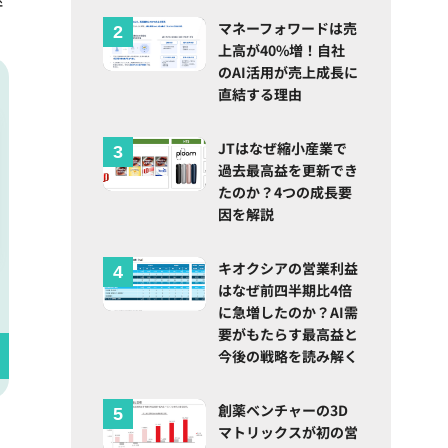
マネーフォワードは売
上高が40%増！自社
のAI活用が売上成長に
直結する理由
JTはなぜ縮小産業で
過去最高益を更新でき
たのか？4つの成長要
因を解説
キオクシアの営業利益
はなぜ前四半期比4倍
に急増したのか？AI需
要がもたらす最高益と
今後の戦略を読み解く
創薬ベンチャーの3D
マトリックスが初の営