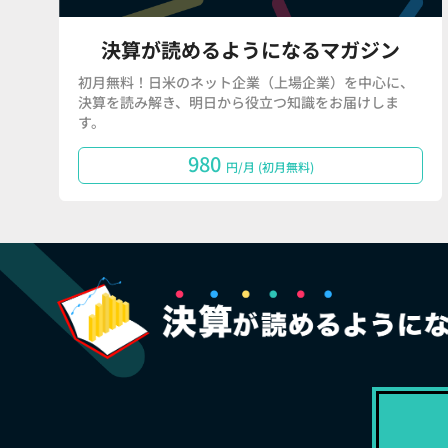
決算が読めるようになるマガジン
初月無料！日米のネット企業（上場企業）を中心に、
決算を読み解き、明日から役立つ知識をお届けしま
す。
980
円/月 (初月無料)