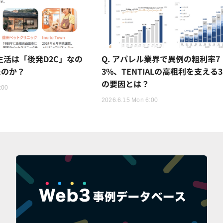
猫生活は「後発D2C」なの
Q. アパレル業界で異例の粗利率7
たのか？
3%、TENTIALの高粗利を支える
の要因とは？
:00
2026.6.15 Mon 6:00