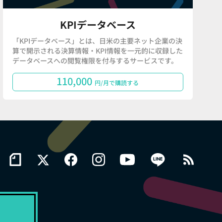
KPIデータベース
「KPIデータベース」とは、日米の主要ネット企業の決
算で開示される決算情報・KPI情報を一元的に収録した
データベースへの閲覧権限を付与するサービスです。
110,000
円/月で購読する