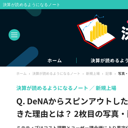
決算が読めるようになるノート
ホーム
決算が読めるよ
ホーム
›
決算が読めるようになるノート
›
新規上場
›
記事
›
写真
決算が読めるようになるノート
新規上場
Q. DeNAからスピンアウト
きた理由とは？ 2枚目の写真・
ミラティブはコスト調整とユーザー課金増により黒字