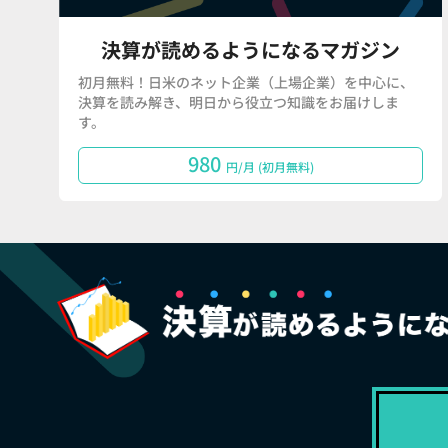
決算が読めるようになるマガジン
初月無料！日米のネット企業（上場企業）を中心に、
決算を読み解き、明日から役立つ知識をお届けしま
す。
980
円/月 (初月無料)