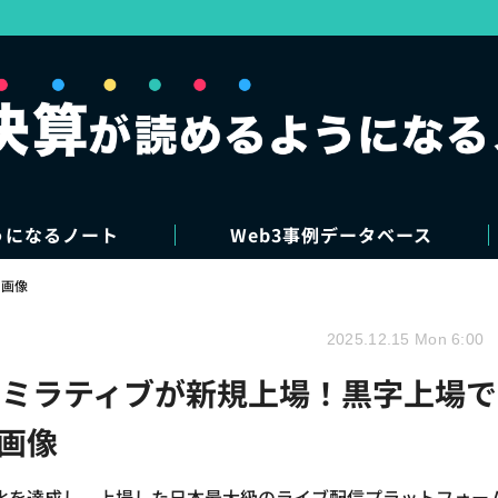
うになるノート
Web3事例データベース
・画像
2025.12.15 Mon 6:00
したミラティブが新規上場！黒字上場で
画像
化を達成し、上場した日本最大級のライブ配信プラットフォー