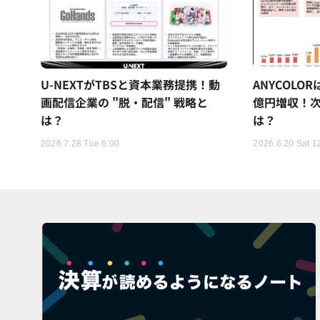
U-NEXTがTBSと資本業務提携！動
ANYCOLO
画配信企業の "脱・配信" 戦略と
億円増収！次
は？
は？
2026.7.28 Tue 6:00
2026.6.20 Sat 1