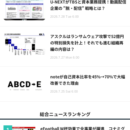
U-NEXTがTBSと資本業務提携！動画配信
企業の "脱・配信" 戦略とは？
2026.7.28 Tue 6:00
アスクルはランサムウェア攻撃で52億円
の特別損失を計上！それでも進む組織再
編の内容は？
2026.7.27 Mon 6:00
noteが自己資本比率を45%→70%で大幅
改善できた理由
2026.7.25 Sat 6:00
総合ニュースランキング
eFootball W杯効果で全事業が躍進 コナミグ