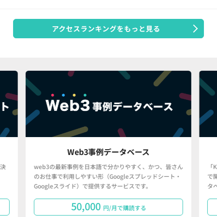
アクセスランキングをもっと見る
Web3事例データベース
決
web3の最新事例を日本語で分かりやすく、かつ、皆さん
「
のお仕事で利用しやすい形（Googleスプレッドシート・
で
Googleスライド）で提供するサービスです。
タ
50,000
円/月で購読する