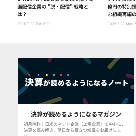
画配信企業の "脱・配信" 戦略と
億円の特別
は？
む組織再編
2026.7.28 Tue 6:00
2026.7.27 Mon 
決算が読めるようになるマガジン
初月無料！日米のネット企業（上場企業）を中心に、
決算を読み解き、明日から役立つ知識をお届けしま