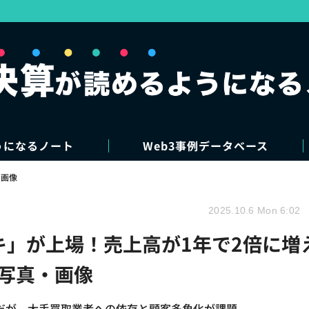
うになるノート
Web3事例データベース
・画像
2025.10.6 Mon 6:02
キ」が上場！売上高が1年で2倍に増
の写真・画像
だが、大手買取業者への依存と顧客多角化が課題。