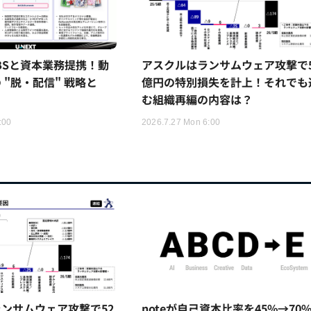
TBSと資本業務提携！動
アスクルはランサムウェア攻撃で5
 "脱・配信" 戦略と
億円の特別損失を計上！それでも
む組織再編の内容は？
:00
2026.7.27 Mon 6:00
ンサムウェア攻撃で52
noteが自己資本比率を45%→70