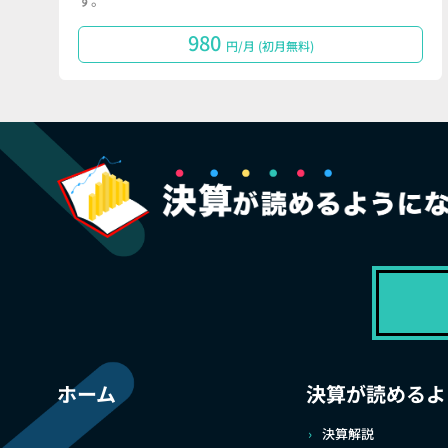
す。
980
円/月 (初月無料)
ホーム
決算が読めるよ
決算解説