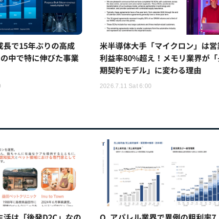
5%成長で15年ぶりの高成
米半導体大手「マイクロン」は営
ムの中で特に伸びた事業
利益率80%超え！メモリ業界が「
期契約モデル」に変わる理由
0
2026.7.11 Sat 6:00
猫生活は「後発D2C」なの
Q. アパレル業界で異例の粗利率7