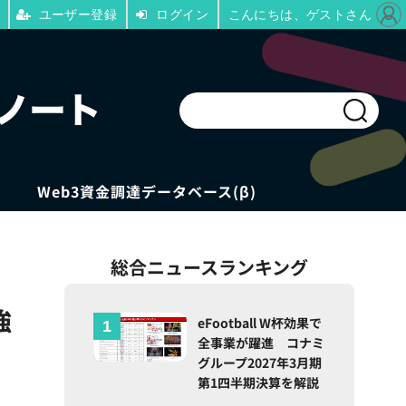
ユーザー登録
ログイン
こんにちは、ゲストさん
Web3資金調達データベース(β)
総合ニュースランキング
強
eFootball W杯効果で
全事業が躍進 コナミ
グループ2027年3月期
第1四半期決算を解説