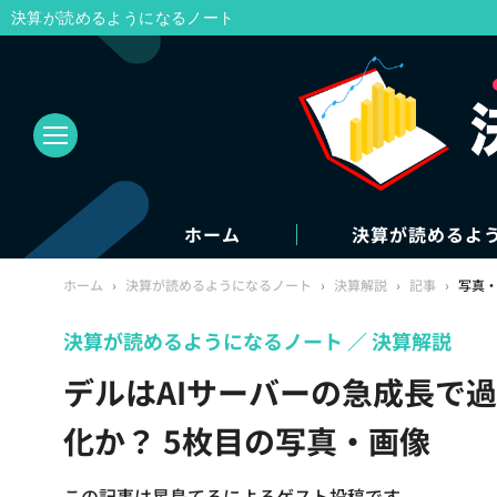
決算が読めるようになるノート
ホーム
決算が読めるよ
ホーム
›
決算が読めるようになるノート
›
決算解説
›
記事
›
写真
決算が読めるようになるノート
決算解説
デルはAIサーバーの急成長で過
化か？ 5枚目の写真・画像
この記事は星島てるによるゲスト投稿です。