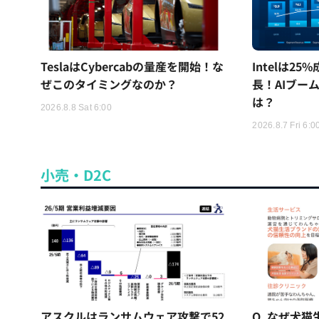
TeslaはCybercabの量産を開始！な
Intelは2
ぜこのタイミングなのか？
長！AIブー
は？
2026.8.8 Sat 6:00
2026.8.7 Fri 6:0
小売・D2C
アスクルはランサムウェア攻撃で52
Q. なぜ犬