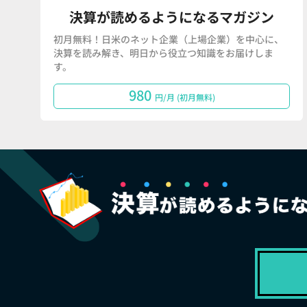
決算が読めるようになるマガジン
初月無料！日米のネット企業（上場企業）を中心に、
決算を読み解き、明日から役立つ知識をお届けしま
す。
980
円/月 (初月無料)