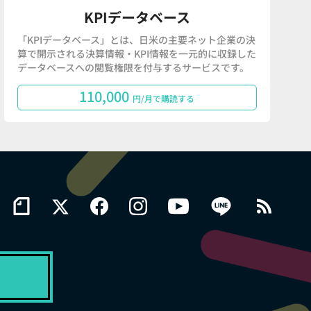
KPIデータベース
「KPIデータベース」とは、日米の主要ネット企業の決
算で開示される決算情報・KPI情報を一元的に収録した
データベースへの閲覧権限を付与するサービスです。
110,000
円/月で購読する