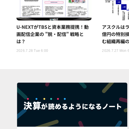
U-NEXTがTBSと資本業務提携！動
アスクルはラ
画配信企業の "脱・配信" 戦略と
億円の特別
は？
む組織再編
2026.7.28 Tue 6:00
2026.7.27 Mon 