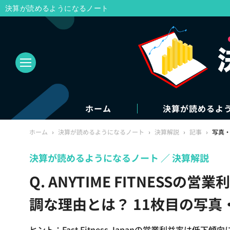
決算が読めるようになるノート
ホーム
決算が読めるよ
ホーム
›
決算が読めるようになるノート
›
決算解説
›
記事
›
写真
決算が読めるようになるノート
決算解説
Q. ANYTIME FITNES
調な理由とは？ 11枚目の写真
ヒント：Fast Fitness Japanの営業利益率は低下