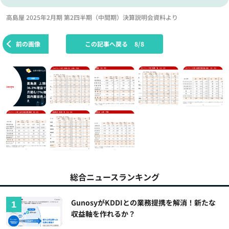
高島屋 2025年2月期 第2四半期（中間期）決算説明会資料より
前の画像
この記事へ戻る
8/8
総合ニュースランキング
GunosyがKDDIとの業務提携を解消！新たな
収益軸を作れるか？