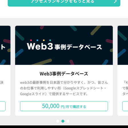
アクセスランキングをもっと見る
Web3事例データベース
決
web3の最新事例を日本語で分かりやすく、かつ、皆さん
「
のお仕事で利用しやすい形（Googleスプレッドシート・
で
Googleスライド）で提供するサービスです。
タ
50,000
円/月で購読する
1
2
3