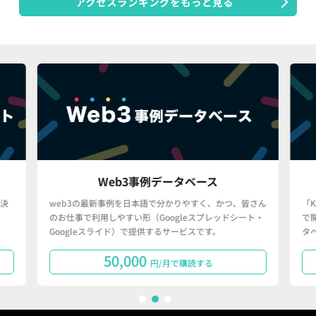
アクセスランキングをもっと見る
Web3事例データベース
決
web3の最新事例を日本語で分かりやすく、かつ、皆さん
「
のお仕事で利用しやすい形（Googleスプレッドシート・
で
Googleスライド）で提供するサービスです。
タ
50,000
円/月で購読する
1
2
3