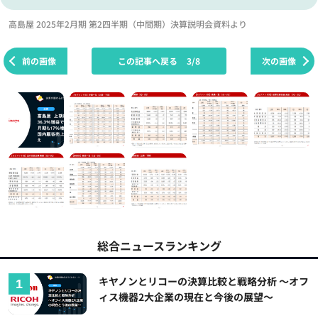
高島屋 2025年2月期 第2四半期（中間期）決算説明会資料より
前の画像
この記事へ戻る
3/8
次の画像
総合ニュースランキング
キヤノンとリコーの決算比較と戦略分析 ～オフ
ィス機器2大企業の現在と今後の展望～