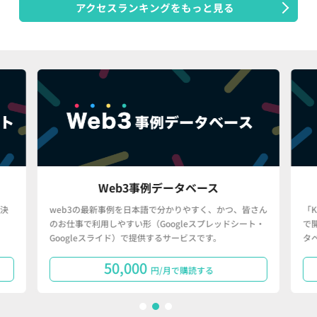
アクセスランキングをもっと見る
Web3事例データベース
決
web3の最新事例を日本語で分かりやすく、かつ、皆さん
「
のお仕事で利用しやすい形（Googleスプレッドシート・
で
Googleスライド）で提供するサービスです。
タ
50,000
円/月で購読する
1
2
3