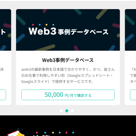
Web3事例データベース
決
web3の最新事例を日本語で分かりやすく、かつ、皆さん
「
のお仕事で利用しやすい形（Googleスプレッドシート・
で
Googleスライド）で提供するサービスです。
タ
50,000
円/月で購読する
1
2
3