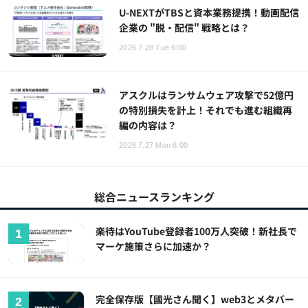
U-NEXTがTBSと資本業務提携！動画配信
企業の "脱・配信" 戦略とは？
2026.7.28 Tue 6:00
アスクルはランサムウェア攻撃で52億円
の特別損失を計上！それでも進む組織再
編の内容は？
2026.7.27 Mon 6:00
総合ニュースランキング
楽待はYouTube登録者100万人突破！新社長で
マーケ施策さらに加速か？
完全保存版【國光さん聞く】web3とメタバー