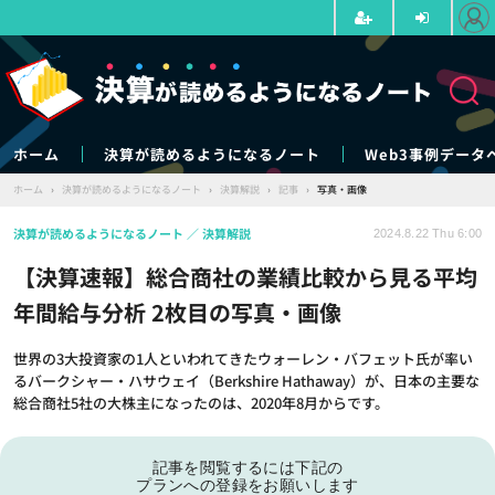
ホーム
決算が読めるようになるノート
Web3事例データ
ホーム
›
決算が読めるようになるノート
›
決算解説
›
記事
›
写真・画像
決算が読めるようになるノート
決算解説
2024.8.22 Thu 6:00
【決算速報】総合商社の業績比較から見る平均
年間給与分析 2枚目の写真・画像
世界の3大投資家の1人といわれてきたウォーレン・バフェット氏が率い
るバークシャー・ハサウェイ（Berkshire Hathaway）が、日本の主要な
総合商社5社の大株主になったのは、2020年8月からです。
記事を閲覧するには下記の
プランへの登録をお願いします