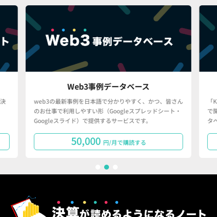
Web3事例データベース
決
web3の最新事例を日本語で分かりやすく、かつ、皆さん
「
のお仕事で利用しやすい形（Googleスプレッドシート・
で
Googleスライド）で提供するサービスです。
タ
50,000
円/月で購読する
1
2
3