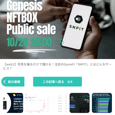
【web3】写真を撮るだけで儲かる！注目のGameFi「SNPIT」とはどんなサー
ビス？
前の画像
この記事へ戻る
6/6