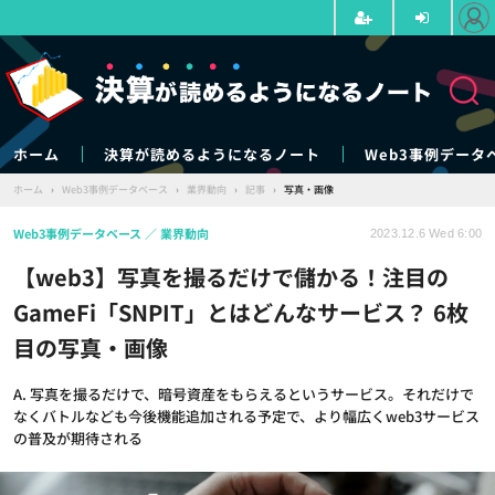
ホーム
決算が読めるようになるノート
Web3事例データ
ホーム
›
Web3事例データベース
›
業界動向
›
記事
›
写真・画像
Web3事例データベース
業界動向
2023.12.6 Wed 6:00
【web3】写真を撮るだけで儲かる！注目の
GameFi「SNPIT」とはどんなサービス？ 6枚
目の写真・画像
A. 写真を撮るだけで、暗号資産をもらえるというサービス。それだけで
なくバトルなども今後機能追加される予定で、より幅広くweb3サービス
の普及が期待される