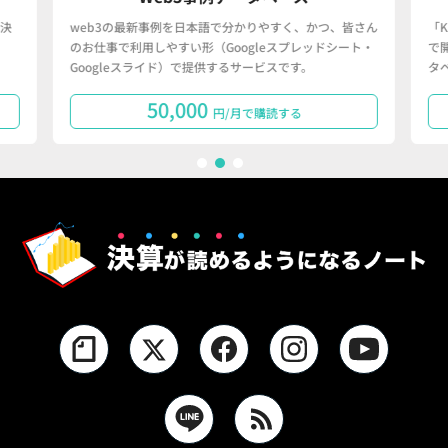
決
web3の最新事例を日本語で分かりやすく、かつ、皆さん
「
のお仕事で利用しやすい形（Googleスプレッドシート・
で
Googleスライド）で提供するサービスです。
タ
50,000
円/月で購読する
1
2
3