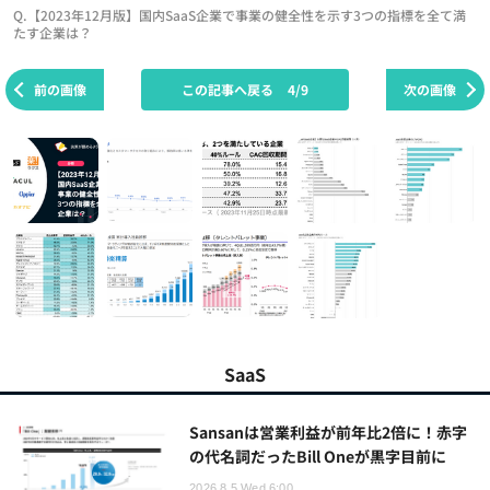
Q.【2023年12月版】国内SaaS企業で事業の健全性を示す3つの指標を全て満
たす企業は？
前の画像
この記事へ戻る
4/9
次の画像
SaaS
Sansanは営業利益が前年比2倍に！赤字
の代名詞だったBill Oneが黒字目前に
2026.8.5 Wed 6:00