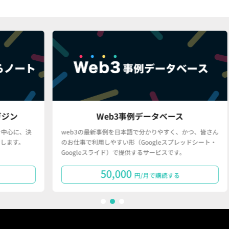
Web3事例データベース
、決
web3の最新事例を日本語で分かりやすく、かつ、皆さん
「
。
のお仕事で利用しやすい形（Googleスプレッドシート・
で
Googleスライド）で提供するサービスです。
タ
50,000
円/月で購読する
1
2
3