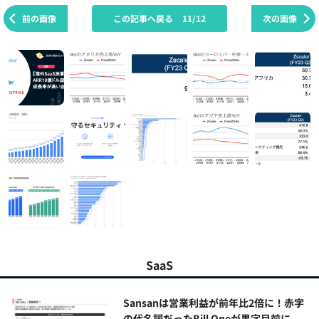
前の画像
この記事へ戻る
11/12
次の画像
SaaS
Sansanは営業利益が前年比2倍に！赤字
の代名詞だったBill Oneが黒字目前に