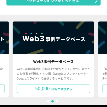
アクセスランキングをもっと見る
Web3事例データベース
決
web3の最新事例を日本語で分かりやすく、かつ、皆さん
「
のお仕事で利用しやすい形（Googleスプレッドシート・
で
Googleスライド）で提供するサービスです。
タ
50,000
円/月で購読する
1
2
3