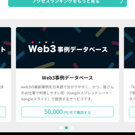
アクセスランキングをもっと見る
Web3事例データベース
決
web3の最新事例を日本語で分かりやすく、かつ、皆さん
「
のお仕事で利用しやすい形（Googleスプレッドシート・
で
Googleスライド）で提供するサービスです。
タ
50,000
円/月で購読する
1
2
3