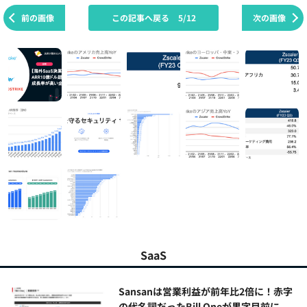
前の画像
この記事へ戻る
5/12
次の画像
SaaS
Sansanは営業利益が前年比2倍に！赤字
の代名詞だったBill Oneが黒字目前に