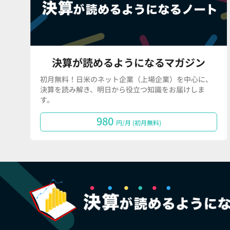
決算が読めるようになるマガジン
初月無料！日米のネット企業（上場企業）を中心に、
決算を読み解き、明日から役立つ知識をお届けしま
す。
980
円/月 (初月無料)