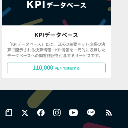
KPIデータベース
「KPIデータベース」とは、日米の主要ネット企業の決
算で開示される決算情報・KPI情報を一元的に収録した
データベースへの閲覧権限を付与するサービスです。
110,000
円/月で購読する