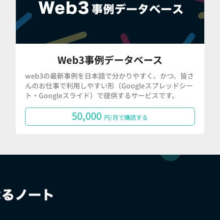
Web3事例データベース
web3の最新事例を日本語で分かりやすく、かつ、皆さ
んのお仕事で利用しやすい形（Googleスプレッドシー
ト・Googleスライド）で提供するサービスです。
50,000
円/月で購読する