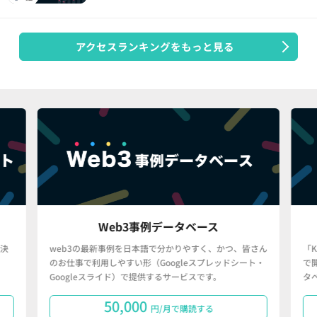
アクセスランキングをもっと見る
Web3事例データベース
決
web3の最新事例を日本語で分かりやすく、かつ、皆さん
「
のお仕事で利用しやすい形（Googleスプレッドシート・
で
Googleスライド）で提供するサービスです。
タ
50,000
円/月で購読する