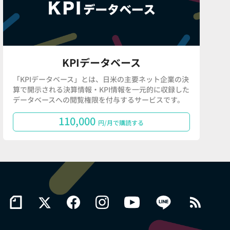
KPIデータベース
「KPIデータベース」とは、日米の主要ネット企業の決
算で開示される決算情報・KPI情報を一元的に収録した
データベースへの閲覧権限を付与するサービスです。
110,000
円/月で購読する