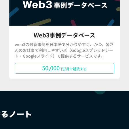
Web3事例データベース
web3の最新事例を日本語で分かりやすく、かつ、皆さ
んのお仕事で利用しやすい形（Googleスプレッドシー
ト・Googleスライド）で提供するサービスです。
50,000
円/月で購読する