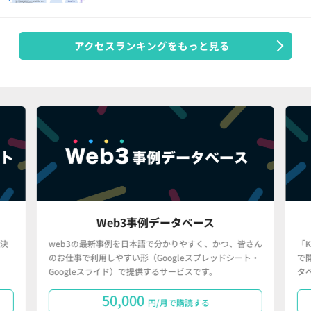
アクセスランキングをもっと見る
Web3事例データベース
決
web3の最新事例を日本語で分かりやすく、かつ、皆さん
「
のお仕事で利用しやすい形（Googleスプレッドシート・
で
Googleスライド）で提供するサービスです。
タ
50,000
円/月で購読する