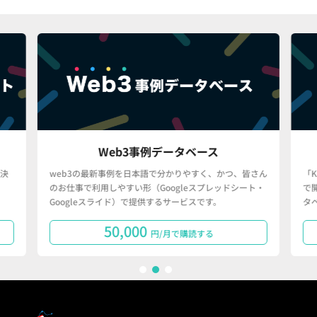
Web3事例データベース
決
web3の最新事例を日本語で分かりやすく、かつ、皆さん
「
のお仕事で利用しやすい形（Googleスプレッドシート・
で
Googleスライド）で提供するサービスです。
タ
50,000
円/月で購読する
1
2
3