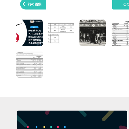
前の画像
こ