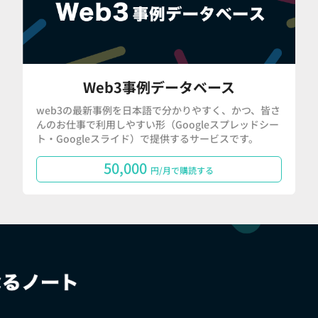
Web3事例データベース
web3の最新事例を日本語で分かりやすく、かつ、皆さ
んのお仕事で利用しやすい形（Googleスプレッドシー
ト・Googleスライド）で提供するサービスです。
50,000
円/月で購読する