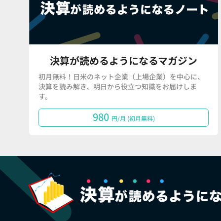
決算が読めるようになるマガジン
初月無料！日米のネット企業（上場企業）を中心に、
決算を読み解き、明日から役立つ知識をお届けしま
す。
980
円/月 (初月無料)