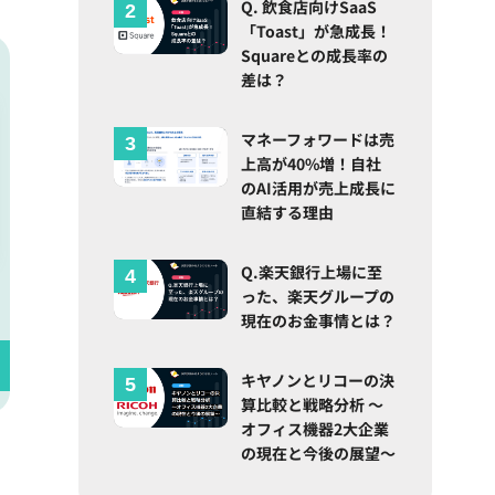
Q. 飲食店向けSaaS
「Toast」が急成長！
Squareとの成長率の
差は？
マネーフォワードは売
上高が40%増！自社
のAI活用が売上成長に
直結する理由
Q.楽天銀行上場に至
った、楽天グループの
現在のお金事情とは？
キヤノンとリコーの決
算比較と戦略分析 ～
オフィス機器2大企業
の現在と今後の展望～