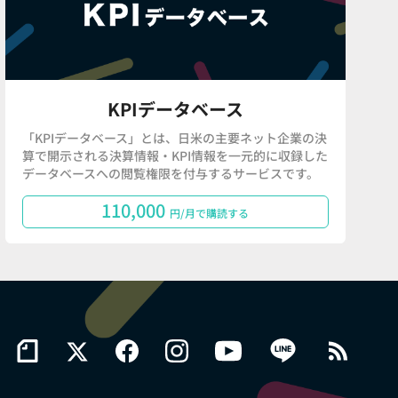
KPIデータベース
「KPIデータベース」とは、日米の主要ネット企業の決
算で開示される決算情報・KPI情報を一元的に収録した
データベースへの閲覧権限を付与するサービスです。
110,000
円/月で購読する