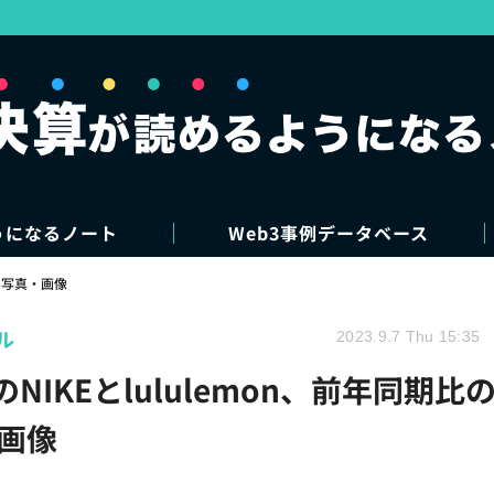
うになるノート
Web3事例データベース
写真・画像
ル
2023.9.7 Thu 15:35
NIKEとlululemon、前年同期比
画像