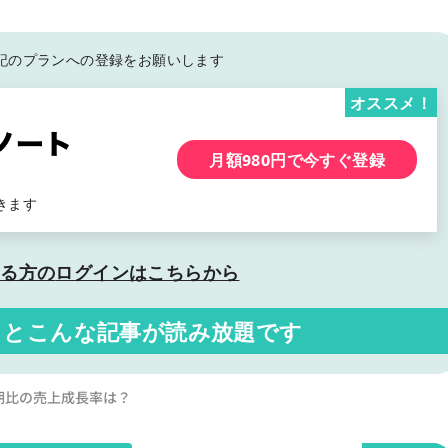
記の
プランへの登録をお願いします
オススメ！
月額980円で今すぐ登録
きます
いる方の
ログインはこちらから
くと
こんな記事が読み放題です
年同期比の売上成長率は？