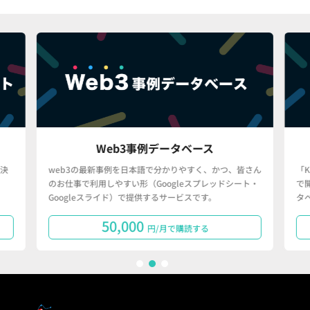
Web3事例データベース
決
web3の最新事例を日本語で分かりやすく、かつ、皆さん
「
のお仕事で利用しやすい形（Googleスプレッドシート・
で
Googleスライド）で提供するサービスです。
タ
50,000
円/月で購読する
1
2
3