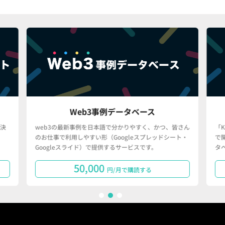
Web3事例データベース
決
web3の最新事例を日本語で分かりやすく、かつ、皆さん
「
のお仕事で利用しやすい形（Googleスプレッドシート・
で
Googleスライド）で提供するサービスです。
タ
50,000
円/月で購読する
1
2
3